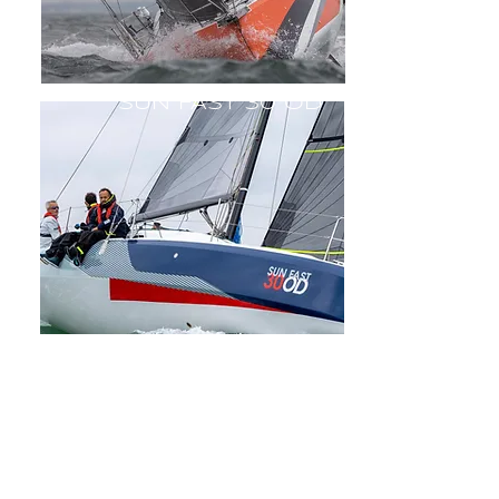
SUN FAST 30 OD
TOP LEISURE
YAT SATIŞ VE SERVİS A.Ş.
MARMARİS MERKEZ OFİS
Sarıana Mah. M.Münir Elgin Bulvarı No:46