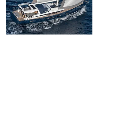
TOP LEISURE
YAT SATIŞ VE SERVİS A.Ş.
MARMARİS MERKEZ OFİS
Sarıana Mah. M.Münir Elgin Bulvarı No:46
Albatros Marina 48700
Marmaris / Muğla
Haritada Göster
+90 252 413 71 16
info@topleisure.net
İSTANBUL SATIŞ OFİSİ
Marintürk İstanbul City Port, Batı Mah.
Sahil Yolu No.: 6G 41
34890 Pendik / Istanbul